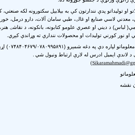
و او تولیداتو پدې نندارتون کې به بېلابېل سکتورونه لکه صنعتي، ک
 معدني لاسي صنایع او غالۍ، طبي سامان آلات، دارو درمل، خور
ې( لباس) د دیني او عصري علومو کتابونه، بانکونه، د نقاشۍ هنر
او نور کورني تولیدات او محصولات نندارې ته وړاندې کېږي.
د لا زیاتو معلوماتو لپاره
د لاندې اېمیل ادرس له لارې ارتباط ونیول شي
.
)
Sikaramahmadi@gm
لوماتو
ن نقشه