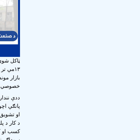
ټاکل شوې د
۱۳مې تر ۱۵
بازار مون
خصوصي سک
ددې نندار
پانګې اچو
او تشویق،
د کار د پ
کسب او کا
سوداګریز