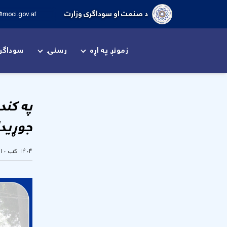
د صنعت او سوداګری وزارت
@moci.gov.af
زمونږ په اړه
رسنۍ
سوداگر
په کند
جوړید
۱۴۰۴ کب ۱۰