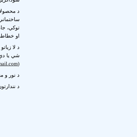
د محصولات
ساختماني،
توکي، جام
او خطاطي 
شي یا دې 
ail.com
(
د نور و مع
د نندارتو