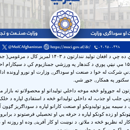
ه چې د افغان تولید نندارتون د ۱۴۰۳
لمریز کال د مرغومي( جد
مې نېټې پورې د کندهار په ورزشي جمنازیوم کې د سیکارام ا
دنې شرکت له خوا د صنعت او سوداګرۍ وزارت او نورو اړونده ادار
تور په همکارۍ جوړ شي.
تون له جوړولو څخه موخه داخلي تولیداتو او محصولاتو ته بازار مو
نې جلب او جذب، له داخلي تولیداتو څخه د استفادې لپاره د خلک
 د سیمه ییزو تولیدونکو او صنعت کارانو لپاره د سوداګریز ګډون آ
لټونکو او زده کونکو لپاره د حرفه یي او تحصیلي فرصتونو د برابرول
ر له نظریو څخه د ملاتړ، د نوښت او کار آفرینۍ وده او روزنه او د
ې راکړې ورکړې د جلسو جوړونه ده.