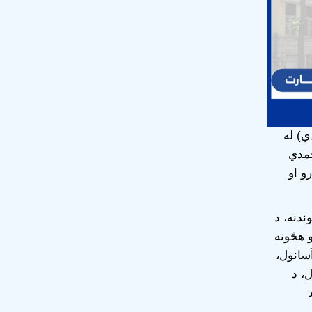
ې) له
حمدي
و او
ندنه، د
و هڅونه
سانول،
، د