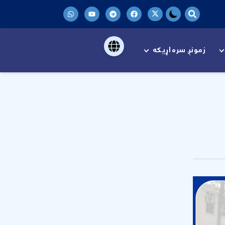
زمونږ سره اړیکه