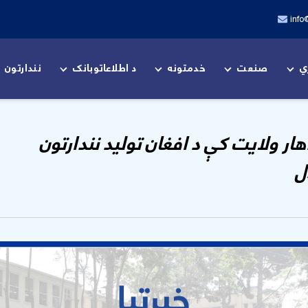
info
ي
صنعت
خدمتونه
د اطلاعاتوبانک
نندارتون
هار ولایت کې د افغان تولید نندارتون
ل